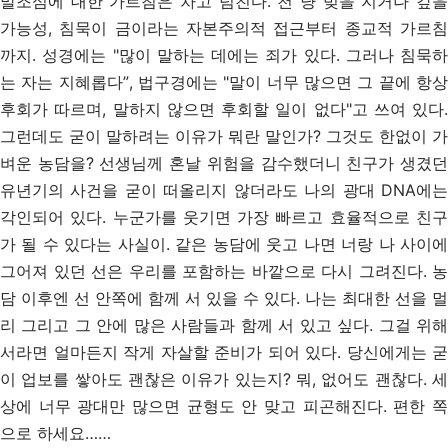
말조심에 대한 가르침은 차고 넘친다. 천 냥 빚을 지거나 갚을
가능성, 침묵이 금이라는 자본주의적 접근부터 종교적 가르침
까지. 성경에는 "많이 말하는 데에는 죄가 있다. 그러나 침묵하
는 자는 지혜롭다”, 법구경에는 "말이 너무 많으면 그 끝에 항상
후회가 따르며, 말하지 않으면 후회할 일이 없다"고 쓰여 있다.
그런데도 굳이 말하려는 이유가 뭐란 말인가? 그것도 한없이 가
벼운 농담을? 선생님께 혼날 위험을 감수했더니 친구가 생겼던
유년기의 사건을 굳이 떠올리지 않더라도 나의 광대 DNA에는
각인되어 있다. 누군가를 웃기면 가장 빠르고 효율적으로 친구
가 될 수 있다는 사실이. 같은 농담에 웃고 나면 너랑 나 사이에
그어져 있던 선은 우리를 포함하는 바깥으로 다시 그려진다. 농
담 이후엔 선 안쪽에 함께 서 있을 수 있다. 나는 최대한 선을 멀
리 그리고 그 안에 많은 사람들과 함께 서 있고 싶다. 그걸 위해
서라면 얼마든지 작게 자살할 준비가 되어 있다. 당신에게는 굳
이 업보를 쌓아도 괜찮은 이유가 있는지? 뭐, 없어도 괜찮다. 세
상에 너무 광대만 많으면 균형도 안 맞고 피곤해진다. 편한 쪽
으로 하세요……