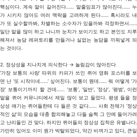
핵심이다. 계속 말이 길어진다…… 말줄임표가 많아진다…… 누
가 시키지 않아도 여러 맥락을 고려하게 된다…… 혹시라도 내
가 또 실수할까봐, 차별하는 소수자가 있을까봐 걱정하면서……
일단 말을 많이 하고 나니까 눈치가 보이기도 하고 본인도 지루
해져서 농담 레퍼토리를 만들거나 실없는 농담을 끼워넣게 되
는 것이다.
2. 정상성을 지나치게 의식한다
→
놀림감이 많아진다
‘가장 보통의 사랑’ 따위의 카피가 쓰인 퀴어 영화 포스터를 보
면 난 ‘또 시작이네……’ 싶어진다. 보통이 뭔데…… 뭐 어떻게 ‘가
장’ 보통이기까지 할 건데…… ‘보통’, ‘일반’, ‘정상’, ‘평범’, 이런
말을 퀴어 커뮤니티에서 제일 많이 보고 들었다. 평생 들을 정
상성 얘기는 퀴어들한테 다 들은 것 같다…… 사회 전체가 ‘정상
적인 삶’의 모습을 대충 합의해놓고 다들 슬쩍 그 안에 들어가려
고 난리들인 건 맞다. 하지만 퀴어들의 정상성 집착은 유별나다.
가만히 있어도 이미 뭔가 박탈되었다, 약간 비껴가고 있다, 큰일