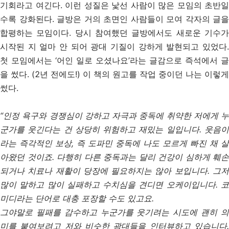
기회라고 여긴다. 이런 성질은 낯선 사람이 많은 모임의 초반일
수록 강화된다. 글방은 거의 초면인 사람들이 모여 각자의 글을
합평하는 모임이다. 당시 참여했던 글방에서도 새로운 기수가
시작된 지 얼마 안 되어 광대 기질이 강하게 발현되고 있었다.
첫 모임에서는 ‘어인 일로 오셨나요’라는 글감으로 즉석에서 글
을 썼다. (2년 전에도!) 이 책의 원고를 작업 중이던 나는 이렇게
썼다.
“인정 욕구와 경쟁심이 강하고 자극과 중독에 취약한 저에게 누
군가를 웃긴다는 건 상당히 위험하고 재밌는 일입니다. 웃음이
라는 즉각적인 보상, 즉 도파민 중독에 나도 모르게 빠진 채 살
아왔던 것이죠. 다행히 다른 중독과는 달리 건강이 심하게 훼손
되거나 치료나 재활이 당장에 필요하지는 않아 보입니다. 그저
많이 말하고 많이 실패하고 수치심을 견디면 오케이입니다. 코
미디라는 단어로 대충 포장할 수도 있고요.
그야말로 필패를 감수하고 누군가를 웃기려는 시도에 괜히 의
미를 붙여보려고 저와 비슷한 광대들을 인터뷰하고 있습니다.