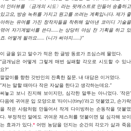
이 인터뷰를 〈금개의 시도〉라는 팟캐스트로 만들어 송출하고
있고요, 방송 녹취를 가지고 원고를 쓰려는 계획입니다. 제가 좋
아하는 유머를 가진 창작자들을 착취해 알아낸 코미디 기술을
엮어 자기계발서를 쓴다……는 상당히 야심 찬 기획을 하고 있
죠. 어떻게 될까요…… (니가 써야지……)”
이 글을 읽고 말수가 적은 한 글방 동료가 조심스레 물었다.
“금개님은 어떻게 그렇게 매번 실패할 각오로 시도할 수 있나
요?”
깔깔이를 향한 갓반인의 잔혹한 질문. 내 대답은 이거였다.
“저는 말할 때마다 작은 자살을 한다고 생각하는데요.”
써놓고 보니 진지해 보이지만, 심각한 말투는 아니었다. ‘작은’
다음에 귀여운 입 모양으로 ‘타이니(tiny)’라고 덧붙였고, 손가락
을 작은 사람처럼 만들어서 작게 다이빙하는 손동작을 덧붙였
다. 부정적인 말에도 귀여운 제스처를 덧붙이면 덜 심각해 보이
는 효과가 있다.
*
어떤 농담을 던지는 순간의 각오가 삶과 죽