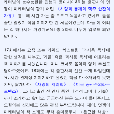
케터님의 능수능란한 진행과 동아시아&허블 출판사의 멋
쟁이 마케터님의 광기 어린
《사랑과 통제와 맥주 한잔의
자유》
홍보에 시간 가는 줄 모르고 녹음하고 왔네요. 들을
줄만 알았지 직접 이야기한 건 처음이었는데, 다들 이 어려
운 걸 해내시는 거였더군요! 총 2화로 나누어 업로드 되었
답니다.
17화에서는 요즘 뜨는 키워드 ‘텍스트힙’, ‘과시용 독서’에
관한 생각을 나누고, ‘가을’ 혹은 ‘과시용 독서’에 어울리는
책 이야기를 나눴습니다. 미니 코너로 음악과 영화 추천도
담아주셨어요. 18화에는 각 출판사의 신간 소개 타임인데
요. 시간 관계상 이야기하고 싶었던 책을 다 소개하지 못했
지만, 짧게나마
《재앙의 지리학》
,
《미국 공산주의라는
로맨스》
, 그리고 출간 전 연재 중인 《적정 코미디 기술》
까지 소개하고 왔어요. 궁금하신 분은 오가며 들어주시고,
오월의봄 신간에도 많은 관심 부탁드립니다. 제이, 멋쟁이
마케터님의 책 소개도 무척 흥미로우니 〈은근한 책방〉