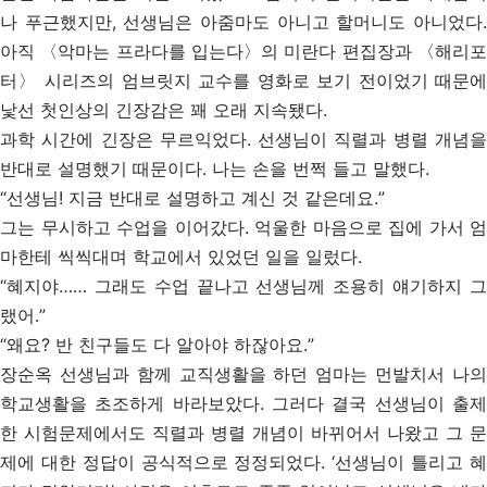
나 푸근했지만, 선생님은 아줌마도 아니고 할머니도 아니었다.
아직 〈악마는 프라다를 입는다〉의 미란다 편집장과 〈해리포
터〉 시리즈의 엄브릿지 교수를 영화로 보기 전이었기 때문에
낯선 첫인상의 긴장감은 꽤 오래 지속됐다.
과학 시간에 긴장은 무르익었다. 선생님이 직렬과 병렬 개념을
반대로 설명했기 때문이다. 나는 손을 번쩍 들고 말했다.
“선생님! 지금 반대로 설명하고 계신 것 같은데요.”
그는 무시하고 수업을 이어갔다. 억울한 마음으로 집에 가서 엄
마한테 씩씩대며 학교에서 있었던 일을 일렀다.
“혜지야…… 그래도 수업 끝나고 선생님께 조용히 얘기하지 그
랬어.”
“왜요? 반 친구들도 다 알아야 하잖아요.”
장순옥 선생님과 함께 교직생활을 하던 엄마는 먼발치서 나의
학교생활을 초조하게 바라보았다. 그러다 결국 선생님이 출제
한 시험문제에서도 직렬과 병렬 개념이 바뀌어서 나왔고 그 문
제에 대한 정답이 공식적으로 정정되었다. ‘선생님이 틀리고 혜