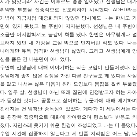
지가 맞았더라’ 사건은 이후로도 종종 일어났고 선생님은 내가
취약한 부분을 집중적으로 잡도리하기 시작했다. ADHD라는
개념이 지금처럼 대중화되지 않았던 당시에도 나는 한시도 가
만히 있지 못했고 늘 주변이 지저분했다. 선생님은 내 주변이
조금만 어지럽혀져도 불같이 화를 냈다. 한번은 아무렇게나 널
브러져 있던 내 가방을 교실 밖으로 던져버린 적도 있다. 나는
나에게만 유독 엄격한 선생님이 싫었다. 그리고 선생님에게 앙
심을 품은 건 나뿐만이 아니었다.
우연히 선생님에 대해 이야기하는 작은 모임이 만들어졌다. 선
생님에게 좋지 않은 감정을 가진 다른 친구들도 꽤 있다는 사실
을 알고 나서는 싫은 마음이 원래 모양보다 몸집을 훨씬 부풀렸
다. 열두 살, 선생님이 아닌 또래 집단에 인정받고자 하는 자아
가 등장한 것이다. 공통으로 싫어하는 누군가에 대해 얘기하며
친해지는 건 엄청난 중독성이 있었다. 게다가 이 세팅에서는 다
들 굉장한 집중력으로 대화에 참여했으며 평소보다 반응도 커
졌다. 자연스레 웃기기 쉬운 환경이 조성되었고 나는 더 들떴다.
수업 시간에 집중하지 않는다고 세 번쯤 지적받은 어느 날, 나