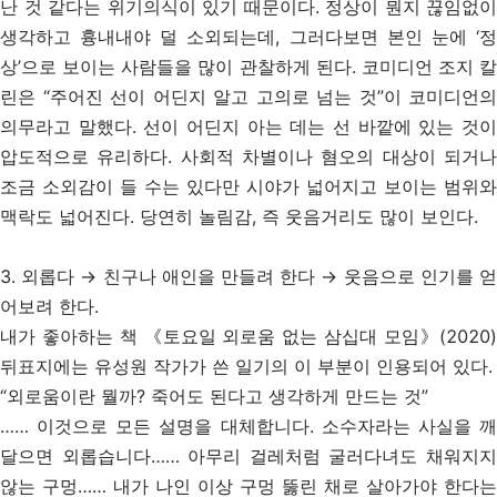
난 것 같다는 위기의식이 있기 때문이다. 정상이 뭔지 끊임없이
생각하고 흉내내야 덜 소외되는데, 그러다보면 본인 눈에 ‘정
상’으로 보이는 사람들을 많이 관찰하게 된다. 코미디언 조지 칼
린은 “주어진 선이 어딘지 알고 고의로 넘는 것”이 코미디언의
의무라고 말했다. 선이 어딘지 아는 데는 선 바깥에 있는 것이
압도적으로 유리하다. 사회적 차별이나 혐오의 대상이 되거나
조금 소외감이 들 수는 있다만 시야가 넓어지고 보이는 범위와
맥락도 넓어진다. 당연히 놀림감, 즉 웃음거리도 많이 보인다.
3. 외롭다
→
친구나 애인을 만들려 한다
→
웃음으로 인기를 
어보려 한다.
내가 좋아하는 책 《토요일 외로움 없는 삼십대 모임》(2020)
뒤표지에는 유성원 작가가 쓴 일기의 이 부분이 인용되어 있다.
“외로움이란 뭘까? 죽어도 된다고 생각하게 만드는 것”
…… 이것으로 모든 설명을 대체합니다. 소수자라는 사실을 깨
달으면 외롭습니다…… 아무리 걸레처럼 굴러다녀도 채워지지
않는 구멍…… 내가 나인 이상 구멍 뚫린 채로 살아가야 한다는