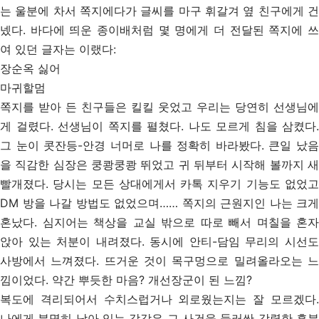
는 울분에 차서 쪽지에다가 글씨를 마구 휘갈겨 옆 친구에게 건
넸다. 바다에 띄운 종이배처럼 몇 명에게 더 전달된 쪽지에 쓰
여 있던 글자는 이랬다:
장순옥 싫어
마귀할멈
쪽지를 받아 든 친구들은 킬킬 웃었고 우리는 당연히 선생님에
게 걸렸다. 선생님이 쪽지를 펼쳤다. 나도 모르게 침을 삼켰다.
그 눈이 콧잔등-안경 너머로 나를 정확히 바라봤다. 큰일 났음
을 직감한 심장은 쿵쾅쿵쾅 뛰었고 귀 뒤부터 시작해 볼까지 새
빨개졌다. 당시는 모든 상대에게서 카톡 지우기 기능도 없었고
DM 방을 나갈 방법도 없었으며…… 쪽지의 근원지인 나는 크게
혼났다. 심지어는 책상을 교실 밖으로 따로 빼서 며칠을 혼자
앉아 있는 처분이 내려졌다. 동시에 안티-담임 무리의 시선도
사방에서 느껴졌다. 뜨거운 것이 목구멍으로 밀려올라오는 느
낌이었다. 약간 뿌듯한 마음? 개선장군이 된 느낌?
복도에 격리되어서 수치스럽거나 외로웠는지는 잘 모르겠다.
나에게 분명히 남아 있는 감각은 그 사건을 둘러싼 강렬한 흥분