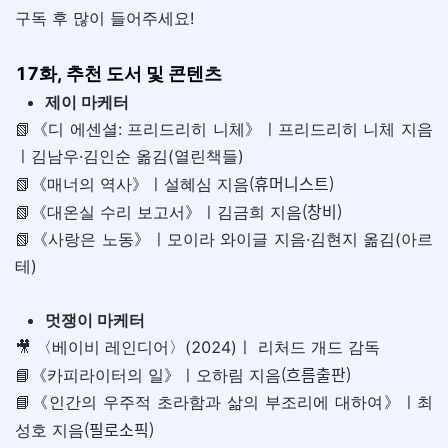
구독 후 많이 들어주세요!
17화, 추천 도서 및 콘텐츠
제이 마케터
📗《디 에센셜: 프리드리히 니체》ㅣ프리드리히 니체 지음
ㅣ김남우·김인순 옮김(열린책들)
(휴머니스트)
📗《매너의 역사》ㅣ설혜심 지음
(창비)
📗《대온실 수리 보고서》ㅣ김금희 지음
📗《사랑은 노동》ㅣ모이라 와이글 지음·김현지 옮김(아르
테)
멋쟁이 마케터
🎥 〈베이비 레인디어〉(2024)ㅣ 리처드 개드 감독
(흐름출판)
📘《카피라이터의 일》ㅣ오하림 지음
📘《인간의 우주적 초라함과 삶의 부조리에 대하여》ㅣ최
(필로소픽)
성호 지음