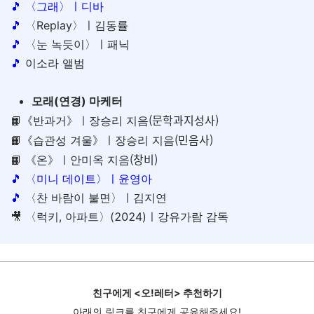
🎵
〈그래〉
ㅣ디바
🎵
〈Replay〉ㅣ김동률
🎵
〈눈 녹듯이〉ㅣ패닉
🎵
이소라 앨범
모래(연경) 마케터
(문학과지성사)
📙《반과거》ㅣ장승리 지음
(민음사)
📙《습관성 겨울》ㅣ장승리 지음
(창비)
📙 《온》ㅣ안미옥 지음
🎵
〈미니 데이트〉ㅣ윤영아
🎵
〈찬 바람이 불면〉ㅣ김지연
🎥 〈럭키, 아파트〉(2024)ㅣ강유가람 감독
친구에게 <오!레터> 추천하기
아래의 링크를 친구에게 공유해주세요!