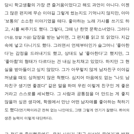
당시 학교생활의 가장 큰 즐거움이었다고 해도 과언이 아니다. 이젠
그 많은 편지에 무슨 이야길 그렇게 썼는지도 기억나지 않지만, 아마
‘보통의’ 소소한 이야기였을 테다. 좋아하는 노래 가사를 쓰기도 하
고, 시를 써주기도 했다. 그렇다, 그때 난 한껏 문학소녀였다. 그러다
답장을 받는 날이면, 그 편지를 읽고 또 읽었다. 지갑
(가끔, 정말 가끔)
속에 넣고 다니기도 했다. 그러면서 언제부터인가 슬그머니 ‘좋아한
다’는 감정을 드러내기도 했고, 상대도 날 ‘좋아한다’고 했지만, 그
‘좋아함’의 형태가 다르다는 건 내심 눈치채고 있었다. 하지만 그 현
실을 받아들이고 싶지 않았다. 그가 아무렇지 않게 남자친구 이야길
꺼냈을 때도 상처받지 않은 척했다. 심지어 마음에도 없는 “나도 남
자친구 생기면 좋겠다” 같은 말을 하며 우린 이렇게 친구인 게 좋은
거라고 스스로를 세뇌했다. 그 사람과 공통점을 더 만드는 게 좋지
않을까 싶은 생각에, 학원에서 만난 어떤 남자애를 좋아하는 척하기
도 했다
(연기력이라곤 전혀 없는 나인데도, 그땐 그렇게 연기가 잘됐다. 퀴어의
.
생존 능력이 이렇게 대단하다)
그 정도로 좋아했음에도, 우리 사이가 ‘친구 이상의 무언가’로 발전