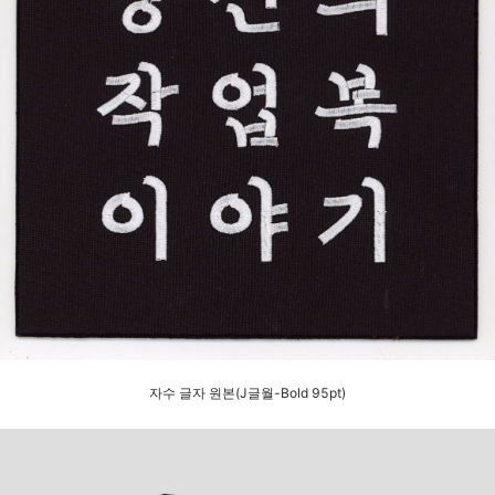
자수 글자 원본(J글월-Bold 95pt)