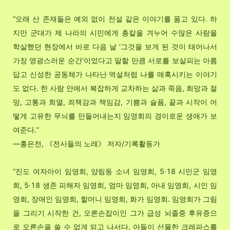
“
오래 산 존재들은 예외 없이 전설 같은 이야기를 품고 있다. 하
지만 군대가 제 나라의 시민에게 총칼을 겨누어 수많은 사람을
학살했던 현장에서 바로 다음 날 ‘그것을 보게 된 것이 태어나서
가장 영광스러운 순간’이었다고 말할 만큼 서로를 보살피는 아름
답고 신성한 공동체가 나타난 역설처럼 나를 매혹시키는 이야기
도 없다. 한 사람 안에서 복잡하게 교차하는 삶과 죽음, 희망과 절
망, 고통과 희열, 죄책감과 책임감, 기쁨과 슬픔, 끝과 시작이 어
떻게 고유한 무늬를 만들어내는지 임영희의 경이로운 생애가 보
여준다.
”
―홍은전, 《전사들의 노래》 저자/기록활동가
”
진도 여자아이 임영희, 양림동 소녀 임영희, 5·18 시민군 임영
희, 5·18 생존 피해자 임영희, 엄마 임영희, 아내 임영희, 시인 임
영희, 장애인 임영희, 할머니 임영희, 화가 임영희. 임영희가 그림
을 그리기 시작한 건, 오른손잡이인 그가 급성 뇌졸중 후유증으
로 오른손을 쓸 수 없게 되고 나서다. 아들이 선물한 크레파스를