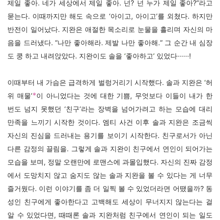
제일 좋아. 네가 세상에서 제일 좋아. 넌? 넌 누가 제일 좋아?”라고
묻는다. 이때까지만 해도 속으로 ‘아이고, 아이고’를 외쳤다. 하지만
반전이 일어났다. 지완은 애절한 목소리로 눈물을 흘리며 자신의 마
음을 드러냈다. “나만 좋아해라. 제발 나만 좋아해.” 그 순간 내 심장
도 쿵 하고 내려앉았다. 지완이도 솔을
‘
좋아하고
’
있었다······!
이때부터 내 가슴은 급격하게 벌렁거리기 시작했다. 솔과 지완은
‘
허
*
위 매물
’
이 아니었다는 것에 대한 기쁨, 무엇보다 이들이 내가 한
번도 넘지 못했던 ‘친구’라는 장벽을 넘어가려고 하는 모습에 대리
만족을 느끼기 시작한 것이다. 엠티 사건 이후 솔과 지완은 조금씩
자신의 진심을 드러내는 용기를 보이기 시작한다. 친구로서가 아닌
다른 감정의 끌림을. 그렇게 솔과 지완이 친구에서 연인이 되어가는
모습을 보며, 정말 오랜만에 로맨스에 과몰입했다. 자신의 진짜 감정
에서 도망치지 않고 숨지도 않는 솔과 지완을 볼 수 있다는 게 너무
즐거웠다. 이런 이야기를 좀 더 일찍 볼 수 있었더라면 어땠을까? 동
성인 친구에게 좋아한다고 고백해도 세상이 무너지지 않는다는 걸
알 수 있었다면, 때때론 솔과 지완처럼 친구에서 연인이 되는 일도