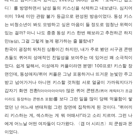
디〉를 방영하면서 남성 둘의 키스신을 삭제하고 내보냈다. 심지어
이미 19세 미만 관람 불가 등급으로 편성된 방송이었다. 동성 키스
는 비청소년이 봐도 모방하고 싶은 마음이 들 정도로 엄청난 위력이
있는 걸까? 아니 나도 종종 동성 키스 한번 해보라고 추천하곤 하지
만
, 그걸 그렇게 높게 평가하는 줄 몰랐네?
(농담)
한국이 굉장히 뒤처진 상황이긴 하지만, 내가 주로 봤던 서구권 콘텐
츠들도 퀴어의 성애적인 친밀성을 보여주는 데 있어선 꽤 소극적이
었다. 쉽게 말해서, 이성애자 커플이라면 분명! 100프로! 키스할 장
면인데, 동성애자/퀴어 커플은 그냥 포옹하거나 뜨거운 눈빛만 주고
받고 넘어가거나 아니면 키스할 것처럼 서로 얼굴이 가까워지다가
갑자기 화면 전환!
많은 퀴어 콘텐츠
(아아아아아악!)
(퀴어 캐릭터가 조금
를 보다 그런 일을 많이 당해 억울함이 쌓
이라도 등장하는 콘텐츠 포함)
였던 난 어느새 변태처럼 그런 장면에 집착하게 된 것이다. “퀴어끼
리 키스하는 게, 섹스하는 게 뭐 어때서!”라고 소리 지르며. 그런 나
에게 어느날 어떤 여자들이 다가왔다. 〈갭 더 시리즈〉의 쿤쌈과 몬
이었다.