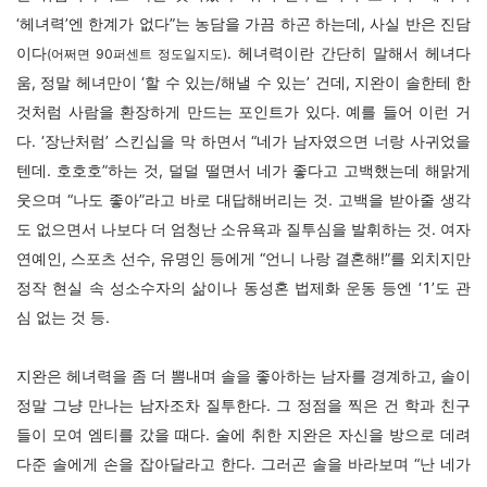
‘헤녀력’엔 한계가 없다”는 농담을 가끔 하곤 하는데, 사실 반은 진담
이다
. 헤녀력이란 간단히 말해서 헤녀다
(어쩌면 90퍼센트 정도일지도)
움, 정말 헤녀만이 ‘할 수 있는/해낼 수 있는’ 건데, 지완이 솔한테 한
것처럼 사람을 환장하게 만드는 포인트가 있다. 예를 들어 이런 거
다. ‘장난처럼’ 스킨십을 막 하면서 “네가 남자였으면 너랑 사귀었을
텐데. 호호호”하는 것, 덜덜 떨면서 네가 좋다고 고백했는데 해맑게
웃으며 “나도 좋아”라고 바로 대답해버리는 것. 고백을 받아줄 생각
도 없으면서 나보다 더 엄청난 소유욕과 질투심을 발휘하는 것. 여자
연예인, 스포츠 선수, 유명인 등에게 “언니 나랑 결혼해!”를 외치지만
정작 현실 속 성소수자의 삶이나 동성혼 법제화 운동 등엔 ‘1’도 관
심 없는 것 등.
지완은 헤녀력을 좀 더 뽐내며 솔을 좋아하는 남자를 경계하고, 솔이
정말 그냥 만나는 남자조차 질투한다. 그 정점을 찍은 건 학과 친구
들이 모여 엠티를 갔을 때다. 술에 취한 지완은 자신을 방으로 데려
다준 솔에게 손을 잡아달라고 한다. 그러곤 솔을 바라보며 “난 네가