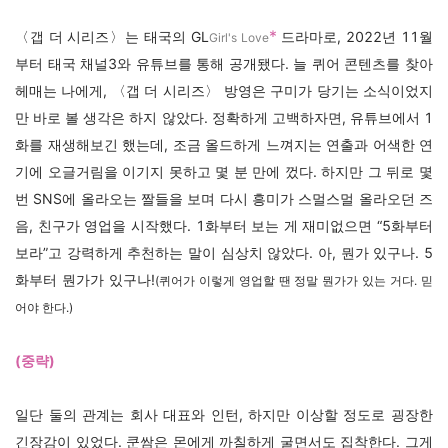
*
〈갭 더 시리즈〉는 태국의 GL
드라마로, 2022년 11월
Girl's Love
부터 태국 채널3와 유튜브를 통해 공개됐다. 늘 퀴어 콘텐츠를 찾아
헤매는 나에게, 〈갭 더 시리즈〉 방영은 구미가 당기는 소식이었지
만 바로 볼 생각은 하지 않았다. 정확하게 고백하자면, 유튜브에서 1
화를 재생해보긴 했는데, 조금 올드하게 느껴지는 연출과 어색한 연
기에 오글거림을 이기지 못하고 몇 분 만에 껐다. 하지만 그 뒤로 몇
번 SNS에 올라오는 짤들을 보며 다시 흥미가 스멀스멀 올라오던 즈
음, 친구가 영업을 시작했다. 1화부터 보는 게 재미없으면 “5화부터
보라”고 강력하게 추천하는 말이 심상치 않았다. 아, 뭔가 있구나. 5
화부터 뭔가가 있구나!
(퀴어가 이렇게 영업할 땐 정말 뭔가가 있는 거다. 믿
어야 한다.)
(중략)
일단 둘의 관계는 회사 대표와 인턴, 하지만 이상할 정도로 굉장한
긴장감이 있었다. 쿤쌈은 몬에게 까칠하게 굴면서도 집착한다. 그게