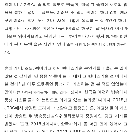
결이 너무 가까워 숨 막힐 정도로 찐득한, 결국 그 숨결이 서로의 입
술을 통해 뒤섞이는 장면을. 이러면 또 ‘역시 퀴어는 하나 같이 변태
구먼’이라고 할지 모르겠다. 사실 그렇게 생각해도 상관없긴 하다.
그렇지만 내가 봐온 이성애자들이야말로 허구한 날 남자와 여자가
나오면 엮어먹으려고 난리던데······ 하여튼 내가 이렇게
변
(말마따나)
태가 된 이유엔 슬픈 사연이 있다
(슬픈 사연 없는 퀴어의 삶, 언제 가능한
.
가)
흔히 게이, 호모, 퀴어라고 하면 변태스러운 무언가를 떠올리는 일이
많은 것 같지만, 난 종종 의문이 든다. 대체 그 변태스러운 걸 어디서
본 걸까? 난 아주 오랫동안 동성끼리 키스하는 걸 본 적도 없었는데
말이다
. 심지어 한국은 여전히 방송에서
(치사하게 자기들끼리 봤던 걸까)
동성 키스를 금기와 논란으로 여기고 있는 ‘놀라운’ 나라다. 2015년
JTBC에서 방영된 드라마 〈선암여고 탐정단〉은, 여고생 둘의 키스
신이 방송된 후 방송통신심의위원회로부터 중징계인 ‘경고’ 제재를
받았다. ‘그땐 2015년이니까, 한국사회가 좀 더딘 면이 있어서 그
래’라고 넘어가보자 했지만, 2023년 SBS는 영화 〈보헤미안 랩소