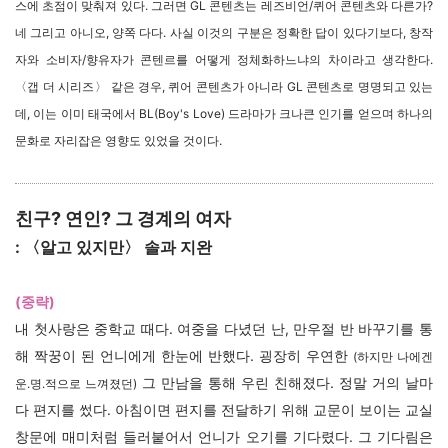
스에 초점이 맞춰져 있다. 그러면 GL 콘텐츠는 레즈비언/퀴어 콘텐츠와 다른가?
네 그리고 아니오, 양쪽 다다. 사실 이것의 구분은 정확한 답이 있다기보다, 창작
자와 소비자/향유자가 콘텐르를 어떻게 정체화하느냐의 차이라고 생각한다.
〈갭 더 시리즈〉 같은 경우, 퀴어 콘텐츠가 아니라 GL 콘텐츠로 명명되고 있는
데, 이는 이미 태국에서 BL(Boy's Love) 드라마가 크나큰 인기를 얻으며 하나의
문화로 자리잡은 영향도 있었을 것이다.
친구? 연인? 그 경계의 여자
: 〈알고 있지만〉 솔과 지완
(중략)
내 첫사랑은 중학교 때다. 여중을 다녔던 난, 만우절 반 바꾸기를 통
해 짝꿍이 된 언니에게 한눈에 반했다. 굉장히 우연한
(하지만 나에겐
그 만남을 통해 우린 친해졌다. 정말 거의 날마
운.명.적으로 느껴졌던)
다 편지를 썼다. 아침이면 편지를 전달하기 위해 교문이 보이는 교실
창문에 매미처럼 들러붙어서 언니가 오기를 기다렸다. 그 기다림은