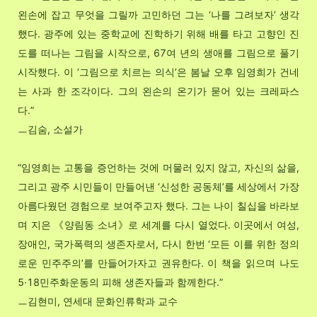
왼손에 잡고 무엇을 그릴까 고민하던 그는
‘
나를 그려보자
’
생각
했다. 광주에 있는 중학교에 진학하기 위해 배를 타고 고향인 진
도를 떠나는 그림을 시작으로, 67여 년의 생애를 그림으로 풀기
시작했다. 이 ‘그림으로 치르는 의식’은 봄날 오후 임영희가 건네
는 사과 한 조각이다. 그의 왼손의 온기가 묻어 있는 크레파스
다.
”
ㅡ김숨, 소설가
“
임영희는 고통을 증언하는 것에 머물러 있지 않고, 자신의 삶을,
그리고 광주 시민들이 만들어낸 ‘신성한 공동체’를 세상에서 가장
아름다웠던 경험으로 보여주고자 했다. 그는 나이 칠십을 바라보
며 지은 《양림동 소녀》로 세계를 다시 열었다. 이곳에서 여성,
장애인, 국가폭력의 생존자로서, 다시 한번 ‘모든 이를 위한 정의
로운 민주주의’를 만들어가자고 권유한다. 이 책을 읽으며 나도
5·18민주화운동의 피해 생존자들과 함께한다.
”
ㅡ김현미, 연세대 문화인류학과 교수