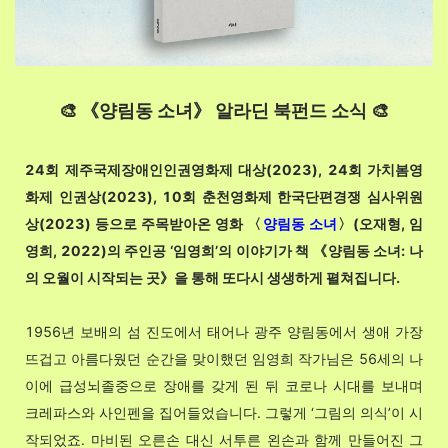
🎨 《양림동 소녀》 알라딘 북펀드 소식 🎨
24회 제주국제장애인인권영화제 대상(2023), 24회 가치봄영
화제 인권상(2023), 10회 춘천영화제 한국단편경쟁 심사위원
상(2023) 등으로 주목받아온 영화 〈
양림동 소녀
〉(오재형, 임
영희, 2022)의 주인공 ‘임영희’의 이야기가 책 《양림동 소녀: 나
의 오월이 시작되는 곳》을 통해 또다시 생생하게 펼쳐집니다.
1956년 보배의 섬 진도에서 태어나 광주 양림동에서 생애 가장
뜨겁고 아름다웠던 순간을 맞이했던 임영희 작가님은 56세의 나
이에 급성뇌졸중으로 장애를 갖게 된 뒤 코로나 시대를 보내며
크레파스와 사인펜을 집어들었습니다. 그렇게 ‘그림의 의식’이 시
작되었죠. 마비된 오른손 대신 서투른 왼손과 함께 만들어진 그