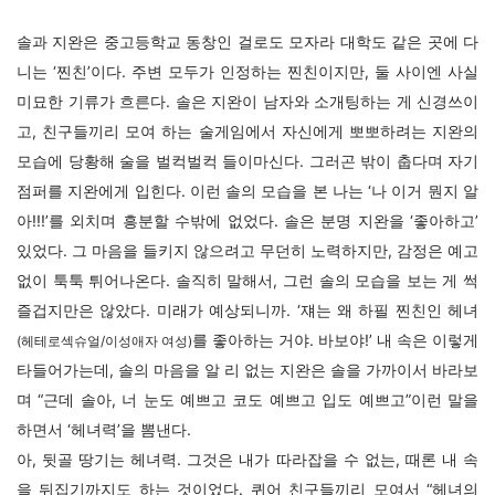
솔과 지완은 중고등학교 동창인 걸로도 모자라 대학도 같은 곳에 다
니는 ‘찐친’이다. 주변 모두가 인정하는 찐친이지만, 둘 사이엔 사실
미묘한 기류가 흐른다. 솔은 지완이 남자와 소개팅하는 게 신경쓰이
고, 친구들끼리 모여 하는 술게임에서 자신에게 뽀뽀하려는 지완의
모습에 당황해 술을 벌컥벌컥 들이마신다. 그러곤 밖이 춥다며 자기
점퍼를 지완에게 입힌다. 이런 솔의 모습을 본 나는 ‘나 이거 뭔지 알
아!!!’를 외치며 흥분할 수밖에 없었다. 솔은 분명 지완을 ‘좋아하고’
있었다. 그 마음을 들키지 않으려고 무던히 노력하지만, 감정은 예고
없이 툭툭 튀어나온다. 솔직히 말해서, 그런 솔의 모습을 보는 게 썩
즐겁지만은 않았다. 미래가 예상되니까. ‘쟤는 왜 하필 찐친인 헤녀
를 좋아하는 거야. 바보야!’ 내 속은 이렇게
(헤테로섹슈얼/이성애자 여성)
타들어가는데, 솔의 마음을 알 리 없는 지완은 솔을 가까이서 바라보
며 “근데 솔아, 너 눈도 예쁘고 코도 예쁘고 입도 예쁘고”이런 말을
하면서 ‘헤녀력’을 뽐낸다.
아, 뒷골 땅기는 헤녀력. 그것은 내가 따라잡을 수 없는, 때론 내 속
을 뒤집기까지도 하는 것이었다. 퀴어 친구들끼리 모여서 “헤녀의