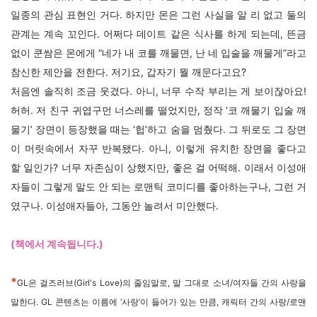
일종의 관심 표현인 거다. 하지만 몬은 그런 사실을 알 리 없고 둘의
관계는 계속 꼬인다. 어쩌다 데이트 같은 식사를 하게 되는데, 뜬금
없이 쿤쌈은 몬에게 “네가 내 코를 깨물면, 난 네 입술을 깨물게”라고
참신한 제안을 전한다. 저기요, 갑자기 뭘 깨문다고요?
처음엔 솔직히 조금 웃겼다. 아니, 너무 수작 부리는 게 보이잖아요!
허허. 저 친구 귀엽구먼 너스레를 떨었지만, 정작 ‘코 깨물기 입술 깨
물기’ 장면이 등장했을 때는 ‘헙’하고 숨을 멈췄다. 그 뒤로도 그 장면
이 머릿속에서 자꾸 반복됐다. 아니, 이렇게 유치한 장면을 좋다고
할 일인가? 너무 자존심이 상했지만, 좋은 걸 어떡해. 이래서 이성애
자들이 그렇게 말도 안 되는 로맨틱 코미디를 좋아하는구나, 그런 거
였구나. 이성애자들아, 그동안 놀려서 미안했다.
(책에서 계속됩니다.)
*
GL은 걸즈러브(Girl's Love)의 줄임말로, 말 그대로 소녀/여자들 간의 사랑을
말한다. GL 콘텐츠는 이름에 ‘사랑’이 들어가 있는 만큼, 캐릭터 간의 사랑/로맨