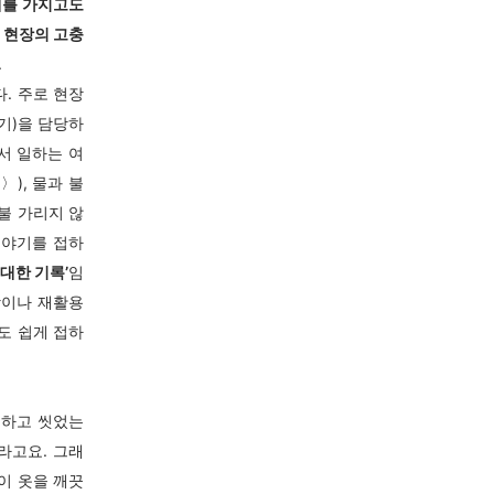
재를 가지고도
 현장의 고충
.
. 주로 현장
기)을 담당하
서 일하는 여
), 물과 불
불 가리지 않
이야기를 접하
대한 기록’
임
장이나 재활용
도 쉽게 접하
 하고 씻었는
라고요. 그래
 이 옷을 깨끗