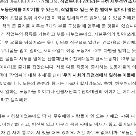
종의 바로미터이자 매개체고요.
작업복이나 장비라는 극히 세부적인 소
 노동문제를 이야기할 수 있는지, 작업할 때 입는 옷 한 벌에도 얼마나 많은
는지
에 초점을 맞춰 봐주시면 이 책을 입체적으로 읽어보실 수 있을 거예요
이 책의 큰 줄기를 이루는 3개의 부를 구성할 때 염두에 둔 것들이 있습니다
따라 작업복의 종류를 가늠하고 부를 나누었는데요. 자본주의의 뒷면(쓰레
〈1부 오물을 뒤집어쓰는 옷〉), 남초 직군으로 알려진 건설/용접 현장에
 유니폼을 입고 일하는 서비스업계 여성 노동자(〈2부 차별을 입히는 옷〉
된 물질과 사투를 벌이는 산불재난특수진화대원과 급식노동자(〈3부 물
 이야기로 줄기를 잡았습니다. 서로 다른 직종에 종사하는 노동자들의 
 책이 ‘작업복에 대한 취재’를 넘어
‘우리 사회의 최전선에서 일하는 이들에 
 있었습니다. 노동의 종류와 형태는 다르다 할지라도요. 특히, 하수처리
서 일하는 노동자들 이야기나 산불재난특수진화대원의 이야기는 어디서
거라고 생각해요.
비는 지하철이었는데도 딱 제 주위에만 사람들이 안 오는 거예요. 샤워 다
. 어깨장화 신고, 방진복 입고 아무리 꽁꽁 싸매도 냄새가 뚫고 들어오더
차 칸 사이 통로에 서 있을 때도 있어요. 거긴 아무도 없으니까. ‘오늘은