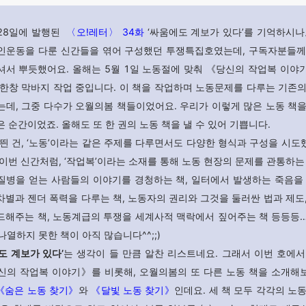
 28일에 발행된
〈오!레터〉 34화
‘싸움에도 계보가 있다’를 기억하시나
인운동을 다룬 신간들을 엮어 구성했던 투쟁특집호였는데, 구독자분들께
셔서 뿌듯했어요. 올해는 5월 1일 노동절에 맞춰 《당신의 작업복 이야
 한창 막바지 작업 중입니다. 이 책을 작업하며 노동문제를 다루는 기존의
는데, 그중 다수가 오월의봄 책들이었어요. 우리가 이렇게 많은 노동 책을
 순간이었죠. 올해도 또 한 권의 노동 책을 낼 수 있어 기쁩니다.
 띈 건, ‘노동’이라는 같은 주제를 다루면서도 다양한 형식과 구성을 시도
이번 신간처럼, ‘작업복’이라는 소재를 통해 노동 현장의 문제를 관통하는
질병을 얻는 사람들의 이야기를 경청하는 책, 일터에서 발생하는 죽음을 
차별과 젠더 폭력을 다루는 책, 노동자의 권리와 그것을 둘러싼 법과 제도,
드해주는 책, 노동계급의 투쟁을 세계사적 맥락에서 짚어주는 책 등등등…
 나열하지 못한 책이 아직 많습니다^^;;)
도 계보가 있다’
는 생각이 들 만큼 알찬 리스트네요. 그래서 이번 호에서
신의 작업복 이야기》를 비롯해, 오월의봄의 또 다른 노동 책을 소개해
《숨은 노동 찾기》
와
《달빛 노동 찾기》
인데요. 세 책 모두 각각의 노