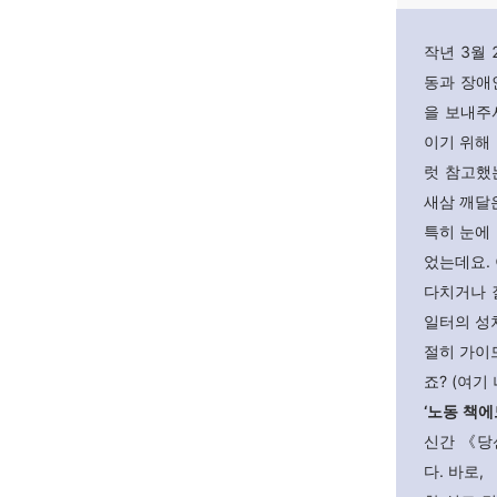
작년 3월
동과 장애
을 보내주
이기 위해
럿 참고했
새삼 깨달은
특히 눈에
었는데요. 
다치거나 
일터의 성
절히 가이
죠? (여기
‘노동 책에
신간 《당
다. 바로,