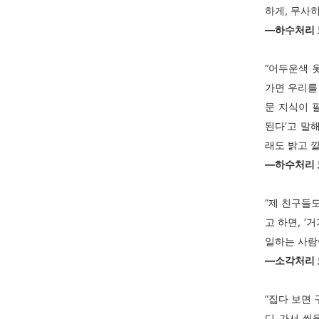
하게, 무사히
―하수처리 
“어두운색 
가면 우리를
문 지식이 
된다’고 말
래도 밝고 
―하수처리 
“제 친구들
고 하면, ‘
일하는 사람
―소각처리 
“집다 보면
디 가서 씻