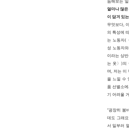
늠해보는 일
얼마나 많은
이 담겨 있
무엇보다, 
의 특성에 
는 노동자(
성 노동자와
이라는 상반
는 옷〉)의
며, 저는 이
을 느낄 수
품 선별소에
기 어려울 
“굉장히 붐
데도 그래요
서 일부러 열