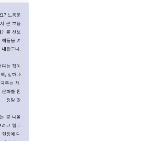
요? 노동운
서 큰 호응
기》를 선보
 책들을 여
 내왔구나,
했다는 점이
 책, 일하다
다루는 책,
 문화를 친
… 정말 많
는 곧 나올
보려고 합니
동 현장에 대