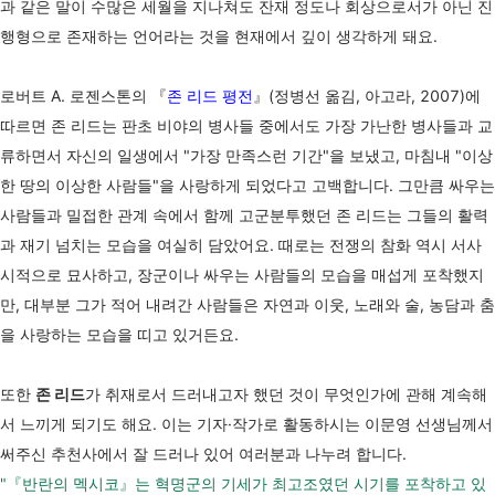
과 같은 말이 수많은 세월을 지나쳐도 잔재 정도나 회상으로서가 아닌 진
행형으로 존재하는 언어라는 것을 현재에서 깊이 생각하게 돼요.
로버트 A. 로젠스톤의 『
존 리드 평전
』(정병선 옮김, 아고라, 2007)에
따르면 존 리드는 판초 비야의 병사들 중에서도 가장 가난한 병사들과 교
류하면서 자신의 일생에서 "가장 만족스런 기간"을 보냈고, 마침내 "이상
한 땅의 이상한 사람들"을 사랑하게 되었다고 고백합니다. 그만큼 싸우는
사람들과 밀접한 관계 속에서 함께 고군분투했던 존 리드는 그들의 활력
과 재기 넘치는 모습을 여실히 담았어요. 때로는 전쟁의 참화 역시 서사
시적으로 묘사하고, 장군이나 싸우는 사람들의 모습을 매섭게 포착했지
만, 대부분 그가 적어 내려간 사람들은 자연과 이웃, 노래와 술, 농담과 춤
을 사랑하는 모습을 띠고 있거든요.
또한
존 리드
가 취재로서 드러내고자 했던 것이 무엇인가에 관해 계속해
서 느끼게 되기도 해요. 이는 기자
·작가로 활동하시는 이문영 선생님께서
써주신 추천사에서 잘 드러나 있어 여러분과 나누려 합니다.
"『반란의 멕시코』는 혁명군의 기세가 최고조였던 시기를 포착하고 있