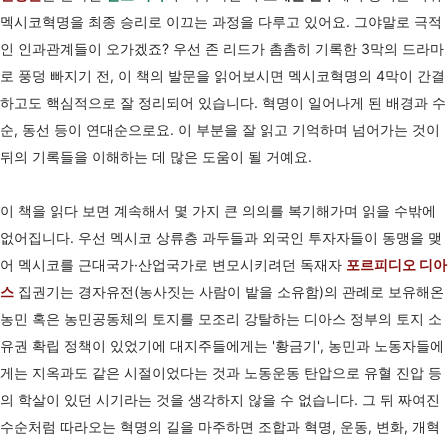
멕시코혁명을 최종 승리로 이끄는 과정을 다루고 있어요. 그야말로 극적
인 인과관계들이 오가겠죠?
우선 존 리드가 촘촘히 기록한 3막의 드라마
로 풍덩 빠지기 전, 이 책의 발문을 읽어보시면 멕시코혁명의 4막이 간결
하고도 핵심적으로 잘 정리되어 있습니다. 혁명이 일어나게 된 배경과 수
순, 동선 등이 연대순으로요. 이 부분을 잘 읽고 기억하며 넘어가는 것이
뒤의 기록들을 이해하는 데 많은 도움이 될 거예요.
이 책을 읽다 보면 계속해서 몇 가지 큰 의의를 복기해가며 읽을 수밖에
없어집니다. 우선 멕시코 상류층 과두들과 외국인 투자자들이 동맹을 맺
어 멕시코를 근대국가
·산업국가로 변모시키려던 독재자
포르피디오 디아
스
집권기는 경자유전(농사짓는 사람이 밭을 소유함)의 관례로 보유해온
농민 혹은 농민공동체의 토지를 모조리 강탈하는 디아스 정부의 토지 소
유권 확립 정책이 있었기에 대지주들에게는 '황금기', 농민과 노동자들에
게는 지옥과도 같은 시절이었다는 것과 노동운동 탄압으로 유혈 진압 등
의 학살이 있던 시기라는 것을 생각하지 않을 수 없습니다. 그 뒤 짜여진
수순처럼 따라오는 혁명의 길을 마주하면 조합과 혁명, 운동, 변화, 개혁