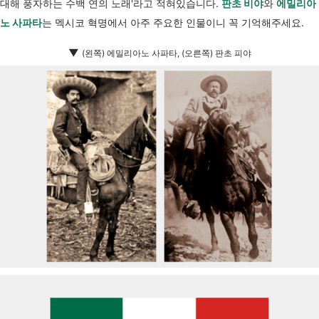
대해 풍자하는 수백 연의 노래'라고 적혀있습니다.
판초 비야
와
에밀리아
노 사파타
는
멕시코 혁명에서 아주 주요한 인물이니 꼭 기억해주세요.
▼
(왼쪽) 에밀리아노 사파타, (오른쪽) 판초 피야