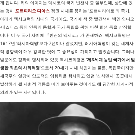
게 됩니다. 위의 이미지는 멕시코의 국기 변천사 중 일부인데, 상단에 있
는 것이
포르피리오 디아스
정권 시대를 뜻하는 '포르피리아토'의 국기,
아래가 멕시코혁명 시대의 국기예요. 국기에 색 중 빨간색이 백인·인디오
·메스티소 등의 인종의 통합과 국가 독립을 위해 바친 희생 등을 상징합
니다. 이 두 국기 사이에 『반란의 멕시코』가 존재하죠.
멕시코혁명은
1917년 '러시아혁명'보다 7년이나 앞섰지만, 러시아혁명이 갖는 세계사
적 영향력이 매우 강력한 탓에 그 중요성이 가려지고 말았습니다. 그러나
발문에도 정확히 명시되어 있듯 멕시코혁명은 '
제3세계 농업 국가에서 발
생한 최초의 사회혁명
'으로서 20세기 내내 식민지는 물론, 독립국이지만
제국주의 열강이 압도적인 영향력을 행사하고 있던 '신식민지' 곳곳에서
발생하게 될 사회적 격동을 미리 보여주는 것이기도 해 굉장한 세계사적
의의가 있는 사건입니다.