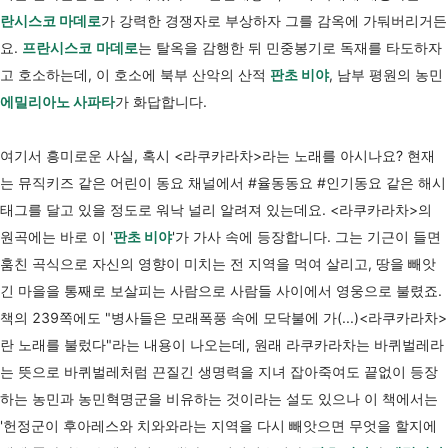
란시스코 마데로
가 강력한 경쟁자로 부상하자 그를 감옥에 가둬버리거든
요.
프란시스코
마데로
는 탈옥을 감행한 뒤 민중봉기로 독재를 타도하자
고 호소하는데, 이 호소에 북부 산악의 산적
판초 비야
, 남부 평원의 농민
에밀리아노 사파타
가 화답합니다.
여기서 흥미로운 사실, 혹시 <라쿠카라차>라는 노래를 아시나요? 현재
는 뮤직키즈 같은 어린이 동요 채널에서 #율동동요 #인기동요 같은 해시
태그를 달고 있을 정도로 워낙 널리 알려져 있는데요. <라쿠카라차>의
원곡에는 바로 이 '
판초 비야
'가 가사 속에 등장합니다. 그는 기근이 들면
훔친 곡식으로 자신의 영향이 미치는 전 지역을 먹여 살리고, 땅을 빼앗
긴 마을을 통째로 보살피는 사람으로 사람들 사이에서 영웅으로 불렸죠.
책의 239쪽에도 "병사들은 모래폭풍 속에 모닥불에 가(...)<라쿠카라차>
란 노래를 불렀다"라는 내용이 나오는데, 원래 라쿠카라차는 바퀴벌레라
는 뜻으로
바퀴벌레처럼 끈질긴 생명력을 지녀 잡아죽여도 끝없이 등장
하는 농민과 농민혁명군을 비유하는 것이라는 설도 있으나 이 책에서는
'헌정군이 후아레스와 치와와라는 지역을 다시 빼앗으면 무엇을 할지에