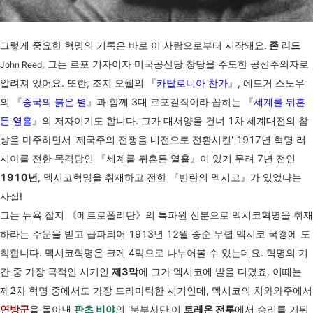
그렇게 중요한 혁명의 기록은 바로 이 사람으로부터 시작돼요.
존 리드
, 그는 르포 기자이자 미국공산당 창당을 주도한 공산주의자로
John Reed
알려져 있어요. 또한, 조지 오웰의 『
카탈로니아 찬가
』, 에드거 스노우
의 『
중국의 붉은 별
』과 함께 3대 르포걸작이라 꼽히는 『
세계를 뒤흔
든 열흘
』의 저자이기도 합니다. 그가 대서양을 건너 1차 세계대전의 참
상을 마주하면서 '제국주의 전쟁을 내전으로 전환시킨' 1917년 혁명 러
시아를 전한 목격담인 『세계를 뒤흔든 열흘』이 있기 무려 7년 전인
1910년
, 멕시코혁명을 취재하고 전한 『반란의 멕시코』가 있었다는
사실!
그는 뉴욕 잡지 《메트로폴리탄》의 특파원 신분으로 멕시코혁명을 취재
하라는 주문을 받고 급파되어 1913년 12월 중순 무렵 멕시코 국경에 도
착합니다. 멕시코혁명은 크게 4막으로 나누어볼 수 있는데요. 혁명의 기
간 중 가장 극적인 시기인
제3막
에 그가 멕시코에 발을 디뎠죠.
이때는
제2차 혁명 중에서도 가장 드라마틱한 시기인데, 멕시코의 치와와주에서
연방군
을 몰아낸
판초 비야
의 '북부사단'이
토레온 전투
에서 승리를 거둬